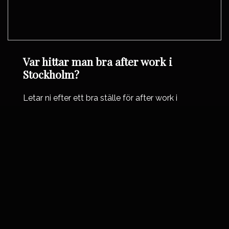
Var hittar man bra after work i
Stockholm?
Letar ni efter ett bra ställe för after work i
Stockholm? Vi har fem restauranger på
Södermalm med mat, dryck och skön stämning
varje dag i veckan.
s
c
Läs artikeln
r
o
l
09
l