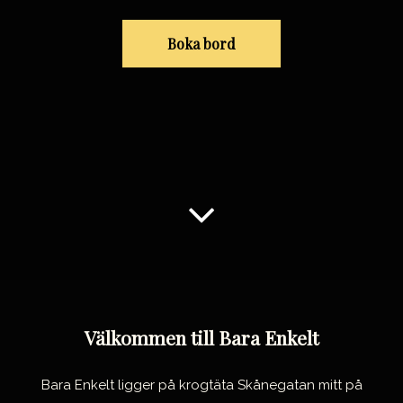
Boka bord
g
o
t
o
a
b
Välkommen till Bara Enkelt
o
u
Bara Enkelt ligger på krogtäta Skånegatan mitt på