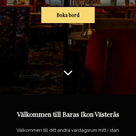
Boka bord
g
o
t
o
a
b
Välkommen till Baras Ikon Västerås
o
u
Välkommen till ditt andra vardagsrum mitt i stan.